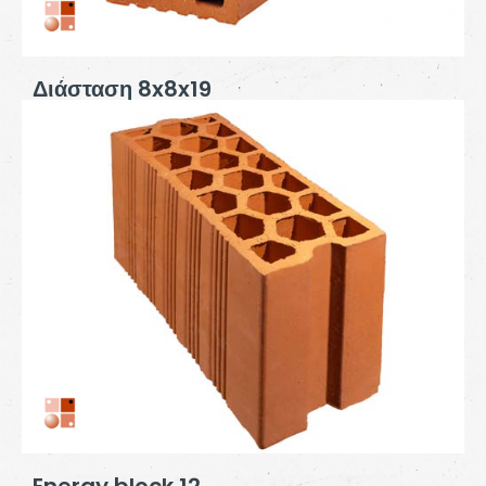
Διάσταση 8x8x19
Διάσταση
: 19x12x28
Βάρος (kg):
4,3
Πάχος τοίχου (cm):
12
2
Αριθμός τούβλων:
18 / m