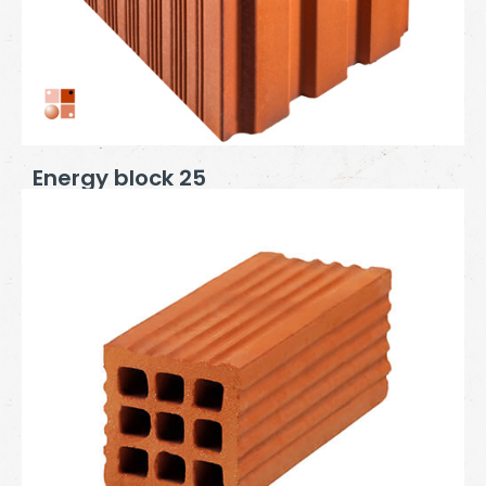
Energy block 25
Βάρος (kg):
1,2
Πάχος τοίχου (cm):
8
2
Αριθμός τούβλων:
58 / m