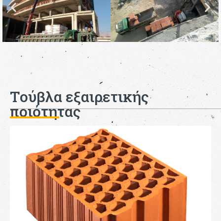
Τούβλα εξαιρετικής
ποιότητας
Διάσταση
: 19x25x33
Βάρος (kg):
11
Πάχος τοίχου (cm):
25
2
Αριθμός τούβλων:
15 / m